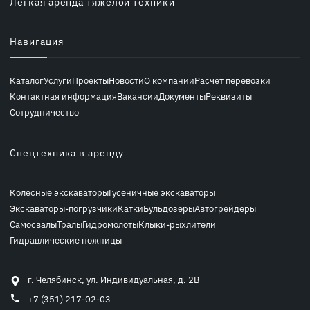
Легкая аренда тяжелой техники
Навигация
Каталог
Услуги
Проекты
Новости
О компании
Расчет перевозки
Контактная информация
Вакансии
Документы
Реквизиты
Сотрудничество
Спецтехника в аренду
Колесные экскаваторы
Гусеничные экскаваторы
Экскаваторы-погрузчики
Катки
Бульдозеры
Автогрейдеры
Самосвалы
Тралы
Гидромолоты
Клыки-рыхлители
Гидравлические ножницы
г. Челябинск, ул. Индивидуальная, д. 2В
+7 (351) 217-02-03