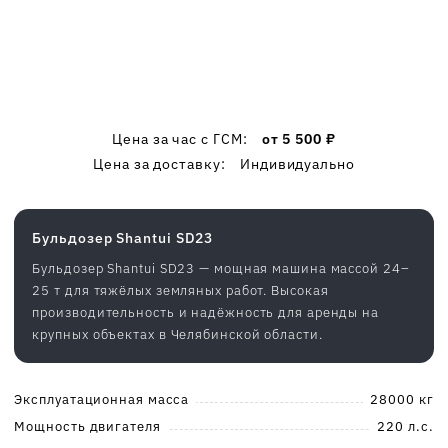
Цена за час c ГСМ:
от 5 500 ₽
Цена за доставку:
Индивидуально
Бульдозер Shantui SD23
Бульдозер Shantui SD23 — мощная машина массой 24–
25 т для тяжёлых земляных работ. Высокая
производительность и надёжность для аренды на
крупных объектах в Челябинской области.
Эксплуатационная масса
28000 кг
Мощность двигателя
220 л.с.