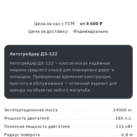
Цена за час c ГСМ:
от 4 600 ₽
Цена за доставку:
Индивидуально
Автогрейдер ДЗ-122
Автогрейдер ДЗ-122 — классическая надёжная
машина среднего класса для планировки дорог и
площадок. Проверенная временем конструкция,
простота в обслуживании — отличный вариант для
аренды на объектах любого масштаба.
Эксплуатационная масса
14000 кг
Мощность двигателя
180 л.с.
Полезная мощность двигателя
132 кВт
Радиус поворота
6,8 м