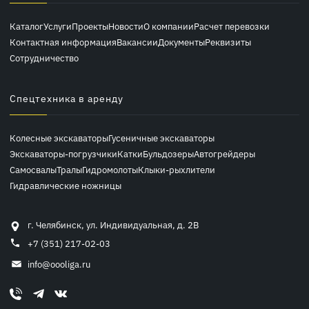
Каталог
Услуги
Проекты
Новости
О компании
Расчет перевозки
Контактная информация
Вакансии
Документы
Реквизиты
Сотрудничество
Спецтехника в аренду
Колесные экскаваторы
Гусеничные экскаваторы
Экскаваторы-погрузчики
Катки
Бульдозеры
Автогрейдеры
Самосвалы
Тралы
Гидромолоты
Клыки-рыхлители
Гидравлические ножницы
г. Челябинск, ул. Индивидуальная, д. 2В
+7 (351) 217-02-03
info@oooliga.ru