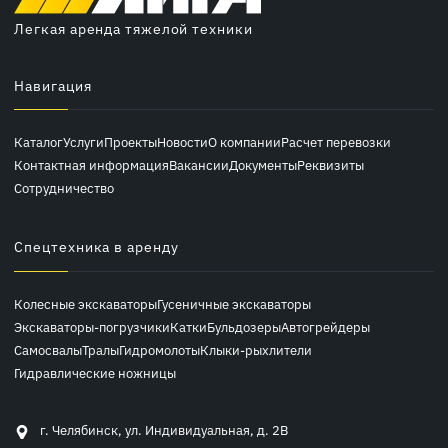
Легкая аренда тяжелой техники
Навигация
Каталог
Услуги
Проекты
Новости
О компании
Расчет перевозки
Контактная информация
Вакансии
Документы
Реквизиты
Сотрудничество
Спецтехника в аренду
Колесные экскаваторы
Гусеничные экскаваторы
Экскаваторы-погрузчики
Катки
Бульдозеры
Автогрейдеры
Самосвалы
Тралы
Гидромолоты
Клыки-рыхлители
Гидравлические ножницы
г. Челябинск, ул. Индивидуальная, д. 2В