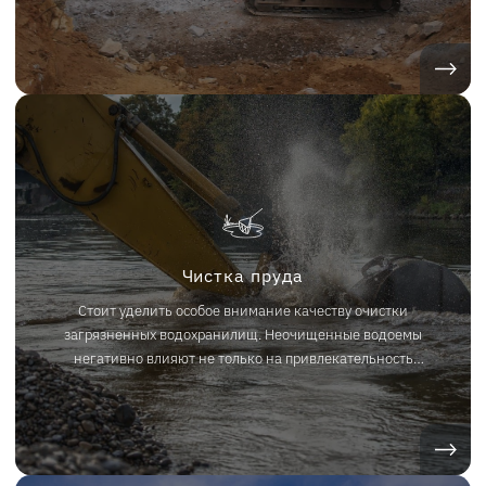
нужную технику низкорамным тралом с экипажем для
проведения работ в Челябинске и Челябинской области по
низкой цене.
Чистка пруда
Стоит уделить особое внимание качеству очистки
загрязненных водохранилищ. Неочищенные водоемы
негативно влияют не только на привлекательность
территории, но и ее безопасность для человека и
животных. Чтобы быстро привести водохранилище в
порядок, закажите аренду спецтехники и выезд
специалистов в нашей компании.