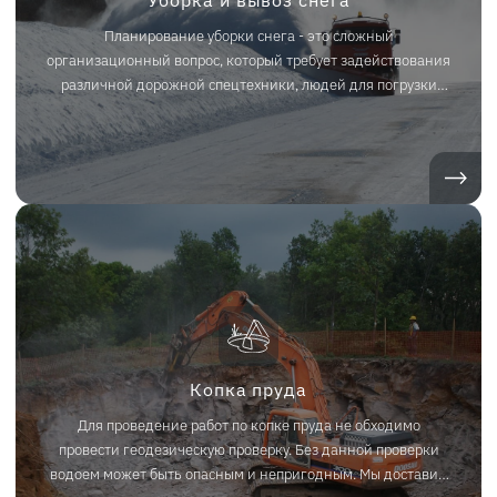
Планирование уборки снега - это сложный
организационный вопрос, который требует задействования
различной дорожной спецтехники, людей для погрузки
снежных масс и полной обработки очищаемой площади.
Главным аспектов является грамотный выбор компании,
которая предоставляет услуги по уборке и вывозу снега.
Наша компания готова выполнить эту работу в Челябинске
и Челябинской области качественно и недорого.
Копка пруда
Для проведение работ по копке пруда не обходимо
провести геодезическую проверку. Без данной проверки
водоем может быть опасным и непригодным. Мы доставим