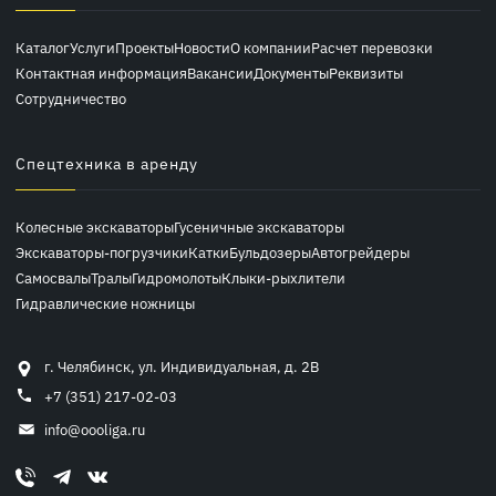
Каталог
Услуги
Проекты
Новости
О компании
Расчет перевозки
Контактная информация
Вакансии
Документы
Реквизиты
Сотрудничество
Спецтехника в аренду
Колесные экскаваторы
Гусеничные экскаваторы
Экскаваторы-погрузчики
Катки
Бульдозеры
Автогрейдеры
Самосвалы
Тралы
Гидромолоты
Клыки-рыхлители
Гидравлические ножницы
г. Челябинск, ул. Индивидуальная, д. 2В
+7 (351) 217-02-03
info@oooliga.ru