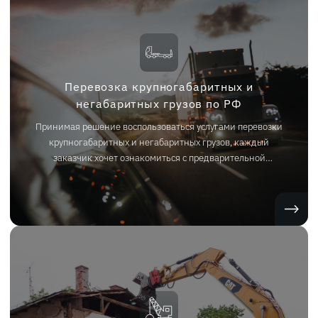
Перевозка крупногабаритных и
негабаритных грузов по РФ
Принимая решение воспользоваться услугами перевозки
крупногабаритных и негабаритных грузов, каждый
заказчик хочет ознакомиться с предварительной
стоимостью. Компания ООО «Лига» предлагает
сотрудничество только на прозрачных условиях, включая
ценовую политику.