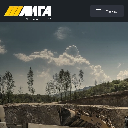
Меню
Челябинск
Предлагаем в аренду более 50 моделей экскаваторов,
дорожно-строительной и транспортной спецтехники.
Доставим её на ваш объект. Возможно сотрудничество с
другими регионами.
Колесные экскаваторы
3 000 руб/час
Гусеничные экскаваторы
3 000 руб/час
Экскаваторы-погрузчики
3 000 руб/час