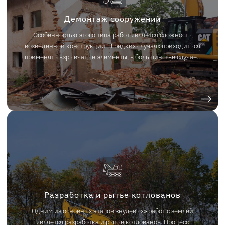
Демонтаж сооружений
Особенностью этого типа работ является сложность
возведенной конструкции. В редких случаях приходиться
применять взрывчатые элементы, в большинстве случаев
достаточно гусеничного экскаватора. Мы предоставляем
услуги по аренде специальной техники в Челябинске и
Челябинской области, включая экскаваторы различных
типов и габаритов для демонтажа строений.
Разработка и рытье котлованов
Одним из основных этапов «нулевых» работ с землей
является разработка и рытье котлованов. Процесс