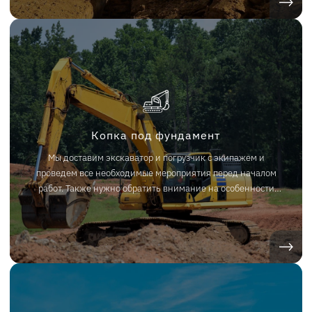
объект для выполнения поставленных работ.
Копка под фундамент
Мы доставим экскаватор и погрузчик с экипажем и
проведем все необходимые мероприятия перед началом
работ. Также нужно обратить внимание на особенности
грунта, &nbsp;грунтовых вод и осадков. Наша компания
готова выполнить копку под фундамент в Челябинске и
Челябинской области.