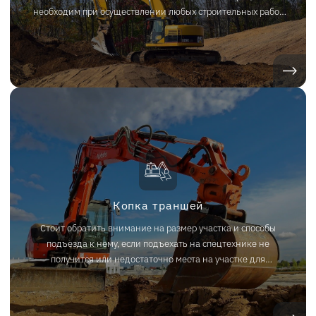
необходим при осуществлении любых строительных работ
на участке и является базой для подготовки к возведению
фундамента. Заказать спецтехнику для разработки и рытья
котлованов в Челябинске и Челябинской области вы
можете на нашем сайте.
Копка траншей
Стоит обратить внимание на размер участка и способы
подъезда к нему, если подъехать на спецтехнике не
получится или недостаточно места на участке для
маневренности – возможно выполнить копку траншеи
ручным оборудованием. Мы предоставим в аренду
спецтехнику с экипажем и доставим на строительный